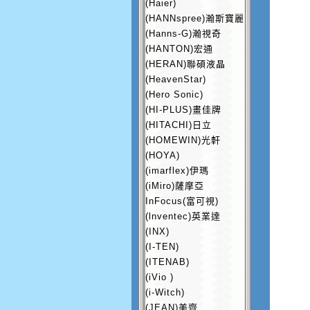
(Haier)
(HANNspree)瀚斯寶麗
(Hanns-G)瀚視奇
(HANTON)宏通
(HERAN)聯碩液晶
(HeavenStar)
(Hero Sonic)
(HI-PLUS)畫佳牌
(HITACHI)日立
(HOMEWIN)光軒
(HOYA)
(imarflex)伊瑪
(iMiro)薩摩亞
InFocus(富可視)
(lnventec)英業達
(INX)
(I-TEN)
(ITENAB)
(iVio )
(i-Witch)
(JEAN)美齊