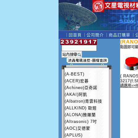
｜
回首頁
｜
公司簡介
｜
商品訂購單
｜
(RAN
點圖即可
(A-BEST)
( RANOS
(ACER)宏碁
3217(f:5
請選用=>RC
(Achineo)亞奇諾
(AKAI)阿凱
(Albatron)青雲科技
(ALLKIND) 歐鎧
(ALONA)雅羅蘭
(Altrasonic) 7吋
(AOC)艾德蒙
(APLUS)