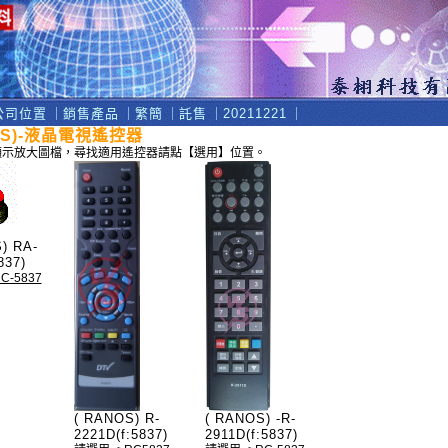
公司位置
｜
銷售產品
｜
繁簡
｜
託售
｜
20211221
｜
OS)-液晶電視遙控器
顯示放大圖檔，尋找適用遙控器請點【選用】位置。
) RA-
837)
-5837
( RANOS) R-
( RANOS) -R-
2221D(f:5837)
2911D(f:5837)