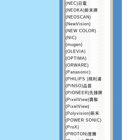
(NEC)日電
(NEOKA)新禾牌
(NEOSCAN)
(NewVision)
(NEW COLOR)
(NIC)
(mugen)
(OLEVIA)
(OPTIMA)
(ORWARE)
(Panasonic)
(PHILIPS )飛利浦
(PINSO)品首
(PIONEER)先鋒牌
(PixelView)寶聯
(PixelView)
(Polyvision)新禾
(POWER SONIC)
(ProX)
(PROTON)普騰