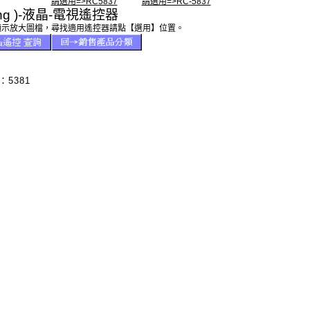
請選用=>RC5837
請選用=>RC-5837
ling )-液晶-電視遙控器
顯示放大圖檔，尋找適用遙控器請點【選用】位置。
5381