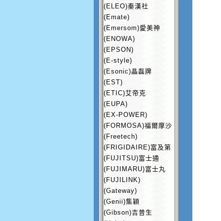
(ELEO)秦漢社
(Emate)
(Emersom)愛美神
(ENOWA)
(EPSON)
(E-style)
(Esonic)晶磊牌
(EST)
(ETIC)艾帝克
(EUPA)
(EX-POWER)
(FORMOSA)福爾摩沙
(Freetech)
(FRIGIDAIRE)富及第
(FUJITSU)富士通
(FUJIMARU)富士丸
(FUJILINK)
(Gateway)
(Genii)集穎
(Gibson)吉普生