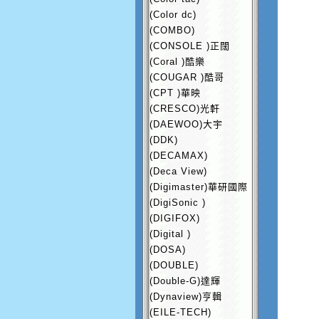
(Color dc)
(COMBO)
(CONSOLE )正闊
(Coral )酷樂
(COUGAR )酷哥
(CPT )華映
(CRESCO)光軒
(DAEWOO)大宇
(DDK)
(DECAMAX)
(Deca View)
(Digimaster)華研國際
(DigiSonic )
(DIGIFOX)
(Digital )
(DOSA)
(DOUBLE)
(Double-G)達輝
(Dynaview)亨輯
(EILE-TECH)