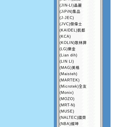
(JIN-LI)晶麗
(JiPiN)集品
(J-JEC)
(JVC)傑偉士
(KAIDEL)凱都
(KCA)
(KOLIN)歌林牌
(LG)樂金
(Lian dih)
(LIN LI)
(MAG)美格
(Maisteh)
(MARTEK)
(Microtek)全友
(Monix)
(MOZO)
(MRT-N)
(MUSE)
(NALTEC)國齊
(NBA)燦坤