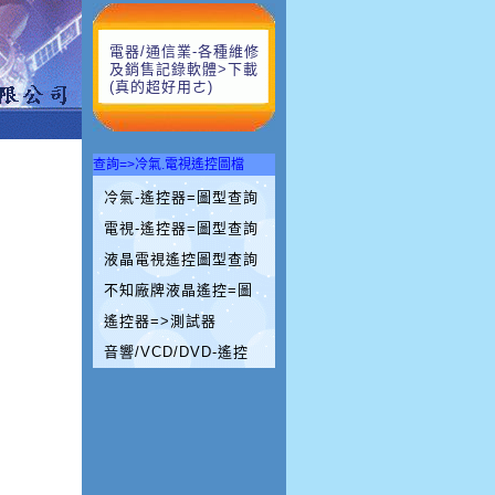
電器/通信業-各種維修
及銷售記錄軟體>下載
(真的超好用ㄜ)
查詢=>冷氣.電視遙控圖檔
冷氣-遙控器=圖型查詢
電視-遙控器=圖型查詢
液晶電視遙控圖型查詢
不知廠牌液晶遙控=圖
遙控器=>測試器
音響/VCD/DVD-遙控