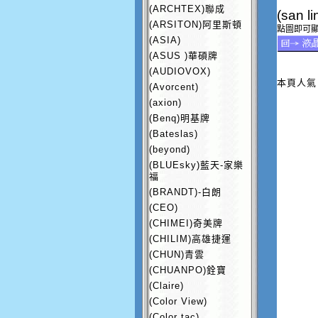
(ARCHTEX)聯成
(san 
(ARSITON)阿里斯頓
點圖即可
(ASIA)
(ASUS )華碩牌
(AUDIOVOX)
本頁人氣：
(Avorcent)
(axion)
(Benq)明基牌
(Bateslas)
(beyond)
(BLUEsky)藍天-家樂
福
(BRANDT)-白朗
(CEO)
(CHIMEI)奇美牌
(CHILIM)高雄捷運
(CHUN)青雲
(CHUANPO)銓寶
(Claire)
(Color View)
(Color tac)