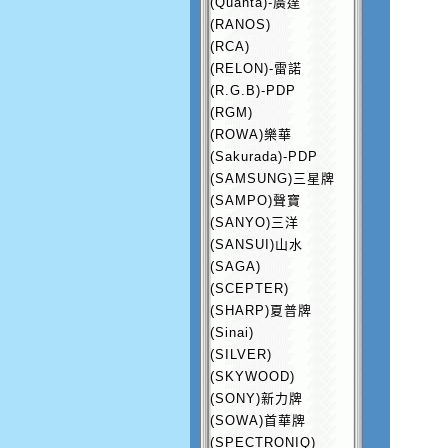
(Quanta)-廣達
(RANOS)
(RCA)
(RELON)-雷諾
(R.G.B)-PDP
(RGM)
(ROWA)樂華
(Sakurada)-PDP
(SAMSUNG)三星牌
(SAMPO)聲寶
(SANYO)三洋
(SANSUI)山水
(SAGA)
(SCEPTER)
(SHARP)夏普牌
(Sinai)
(SILVER)
(SKYWOOD)
(SONY)新力牌
(SOWA)首華牌
(SPECTRONIQ)