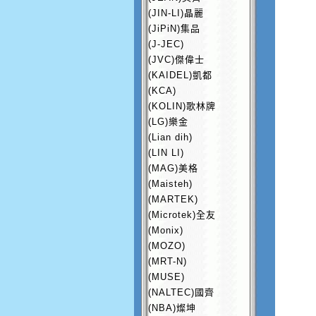
(JIN-LI)晶麗
(JiPiN)集品
(J-JEC)
(JVC)傑偉士
(KAIDEL)凱都
(KCA)
(KOLIN)歌林牌
(LG)樂金
(Lian dih)
(LIN LI)
(MAG)美格
(Maisteh)
(MARTEK)
(Microtek)全友
(Monix)
(MOZO)
(MRT-N)
(MUSE)
(NALTEC)國齊
(NBA)燦坤