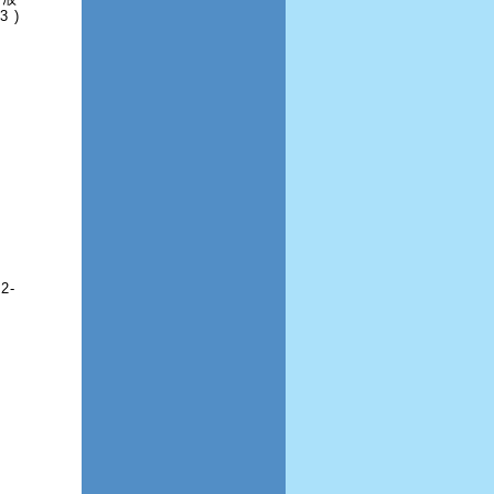
3 )
2-