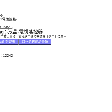
)-
V1電漿遙控-
-5355B
ling )-液晶-電視遙控器
顯示放大圖檔，尋找適用遙控器請點【選用】位置。
12242