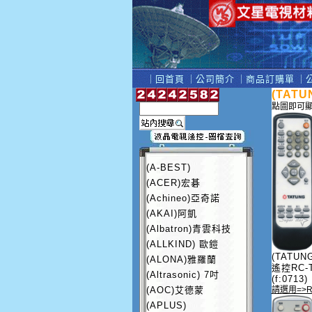
｜
回首頁
｜
公司簡介
｜
商品訂購單
｜
(TAT
點圖即可
(A-BEST)
(ACER)宏碁
(Achineo)亞奇諾
(AKAI)阿凱
(Albatron)青雲科技
(ALLKIND) 歐鎧
(TATU
(ALONA)雅羅蘭
遙控RC-T
(Altrasonic) 7吋
(f:0713)
(AOC)艾德蒙
請選用=>RC
(APLUS)