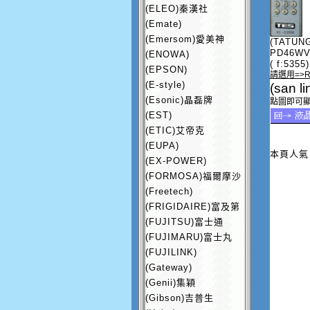
(ELEO)秦漢社
(Emate)
(Emersom)愛美神
(TATUNG
PD46W
(ENOWA)
( f:5355)
(EPSON)
請選用=>RC
(E-style)
(san 
(Esonic)晶磊牌
點圖即可
(EST)
(ETIC)艾帝克
(EUPA)
本頁人氣：
(EX-POWER)
(FORMOSA)福爾摩沙
(Freetech)
(FRIGIDAIRE)富及第
(FUJITSU)富士通
(FUJIMARU)富士丸
(FUJILINK)
(Gateway)
(Genii)集穎
(Gibson)吉普生