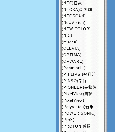
(NEC)日電
(NEOKA)新禾牌
(NEOSCAN)
(NewVision)
(NEW COLOR)
(NIC)
(mugen)
(OLEVIA)
(OPTIMA)
(ORWARE)
(Panasonic)
(PHILIPS )飛利浦
(PINSO)品首
(PIONEER)先鋒牌
(PixelView)寶聯
(PixelView)
(Polyvision)新禾
(POWER SONIC)
(ProX)
(PROTON)普騰