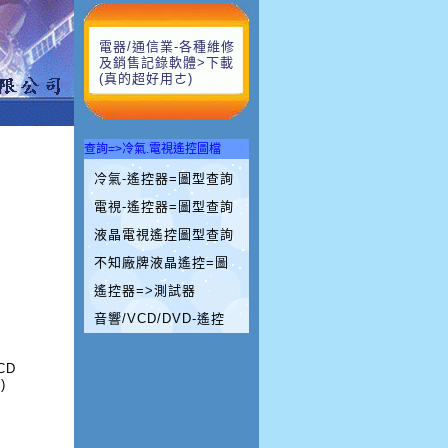
電器/通信業-各種維修
及銷售記錄軟體>下載
(真的超好用ㄜ)
查詢=>冷氣.電視遙控圖檔
冷氣-遙控器=圖型查詢
電視-遙控器=圖型查詢
液晶電視遙控圖型查詢
不知廠牌液晶遙控=圖
遙控器=>測試器
音響/VCD/DVD-遙控
CD
)