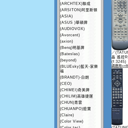
(ARCHTEX)聯成
(ARSITON)阿里斯頓
(ASIA)
(ASUS )華碩牌
(AUDIOVOX)
(Avorcent)
(axion)
(Benq)明基牌
／(TAT
(Bateslas)
晶 遙控RC
(beyond)
(f:3245)
請選用=>R
(BLUEsky)藍天-家樂
福
(BRANDT)-白朗
(CEO)
(CHIMEI)奇美牌
(CHILIM)高雄捷運
(CHUN)青雲
(CHUANPO)銓寶
(Claire)
(Color View)
(Color tac)
(TATUN