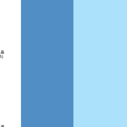
液晶
5)
-液