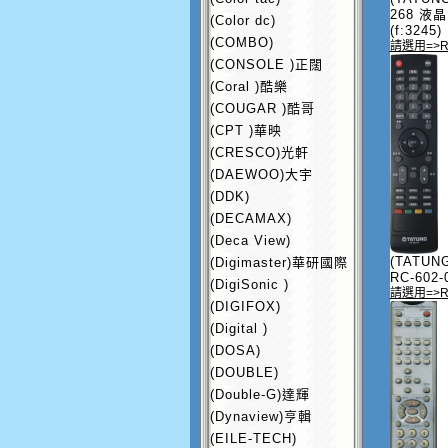
268 液
(Color dc)
(f:3245)
(COMBO)
請選用=>R
(CONSOLE )正闊
(Coral )酷樂
(COUGAR )酷哥
(CPT )華映
(CRESCO)光軒
(DAEWOO)大宇
(DDK)
(DECAMAX)
(Deca View)
(TATU
(Digimaster)華研國際
RC-602-0
(DigiSonic )
請選用=>RC
(DIGIFOX)
(Digital )
(DOSA)
(DOUBLE)
(Double-G)達輝
(Dynaview)亨輯
(EILE-TECH)