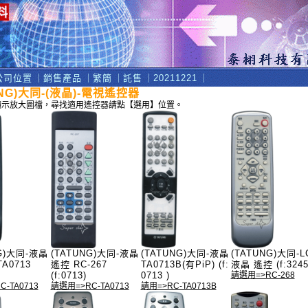
公司位置
｜
銷售產品
｜
繁簡
｜
託售
｜
20211221
｜
UNG)大同-(液晶)-電視遙控器
顯示放大圖檔，尋找適用遙控器請點【選用】位置。
NG)大同-液晶
(TATUNG)大同-液晶
(TATUNG)大同-液晶
(TATUNG)大同-L
A0713
遙控 RC-267
TA0713B(有PiP) (f:
液晶 遙控 (f:3245
(f:0713)
0713 )
請選用=>RC-268
-TA0713
請選用=>RC-TA0713
請用=>RC-TA0713B