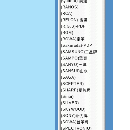
(Quanta)-廣達
(RANOS)
(RCA)
(RELON)-雷諾
(R.G.B)-PDP
(RGM)
(ROWA)樂華
(Sakurada)-PDP
(SAMSUNG)三星牌
(SAMPO)聲寶
(SANYO)三洋
(SANSUI)山水
(SAGA)
(SCEPTER)
(SHARP)夏普牌
(Sinai)
(SILVER)
(SKYWOOD)
(SONY)新力牌
(SOWA)首華牌
(SPECTRONIQ)