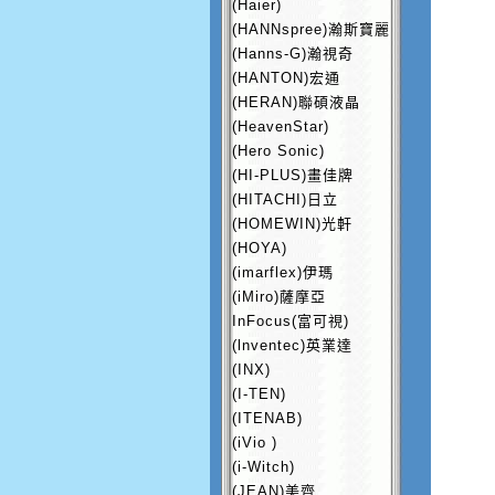
(Haier)
(HANNspree)瀚斯寶麗
(Hanns-G)瀚視奇
(HANTON)宏通
(HERAN)聯碩液晶
(HeavenStar)
(Hero Sonic)
(HI-PLUS)畫佳牌
(HITACHI)日立
(HOMEWIN)光軒
(HOYA)
(imarflex)伊瑪
(iMiro)薩摩亞
InFocus(富可視)
(lnventec)英業達
(INX)
(I-TEN)
(ITENAB)
(iVio )
(i-Witch)
(JEAN)美齊