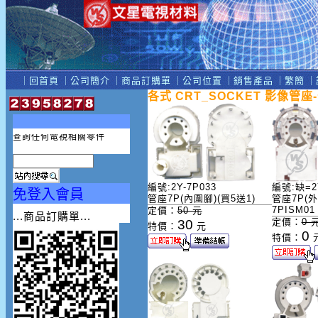
｜
回首頁
｜
公司簡介
｜
商品訂購單
｜
公司位置
｜
銷售產品
｜
繁簡
｜
各式 CRT_SOCKET 影像管座
查詢任何遙控器編號
查詢任何遙控器機種
查詢任何遙控器廠牌
查詢任何電視相關零件
編號:2Y-7P033
編號:缺=2Y
免登入會員
管座7P(內圍腳)(買5送1)
管座7P(外
7PISM01
定價：
50 元
...商品訂購單...
定價：
0 
30
特價：
元
0
特價：