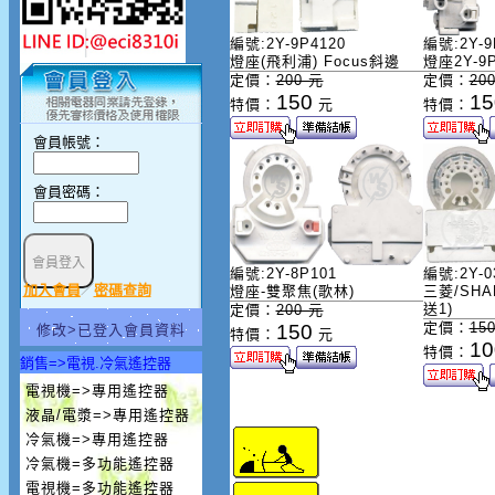
編號:2Y-9P4120
編號:2Y-9
燈座(飛利浦) Focus斜邊
燈座2Y-9P
定價：
200 元
定價：
20
150
15
特價：
元
特價：
會員帳號：
會員密碼：
編號:2Y-8P101
編號:2Y-0
加入會員
密碼查詢
／
燈座-雙聚焦(歌林)
三菱/SHAR
送1)
定價：
200 元
定價：
15
150
修改>已登入會員資料
特價：
元
10
特價：
銷售=>電視.冷氣遙控器
電視機=>專用遙控器
液晶/電漿=>專用遙控器
冷氣機=>專用遙控器
冷氣機=多功能遙控器
電視機=多功能遙控器